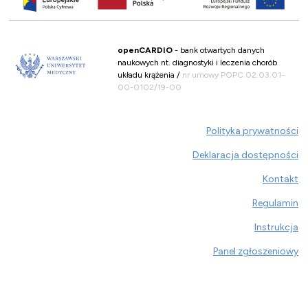
openCARDIO
- bank otwartych danych
naukowych nt. diagnostyki i leczenia chorób
układu krążenia /
nr umowy POPC.02.03.01-
00-0102/19-00
Polityka prywatności
Deklaracja dostępności
Kontakt
Regulamin
Instrukcja
Panel zgłoszeniowy