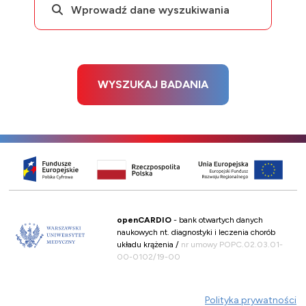
WYSZUKAJ BADANIA
openCARDIO
- bank otwartych danych
naukowych nt. diagnostyki i leczenia chorób
układu krążenia /
nr umowy POPC.02.03.01-
00-0102/19-00
Polityka prywatności