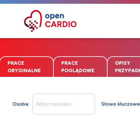
PRACE
PRACE
OPISY
ORYGINALNE
POGLĄDOWE
PRZYPA
Publikacje
Osoba:
Słowo kluczowe 