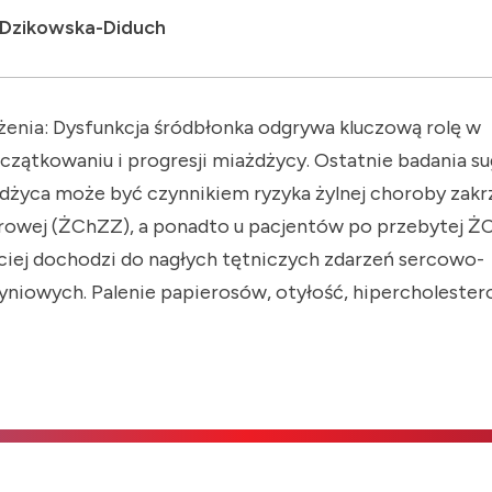
 Dzikowska-Diduch
żenia: Dysfunkcja śródbłonka odgrywa kluczową rolę w
czątkowaniu i progresji miażdżycy. Ostatnie badania sug
dżyca może być czynnikiem ryzyka żylnej choroby zak
rowej (ŻChZZ), a ponadto u pacjentów po przebytej 
ciej dochodzi do nagłych tętniczych zdarzeń sercowo-
yniowych. Palenie papierosów, otyłość, hipercholester
iśnienie tętnicze, cukrzyca to wspólne czynniki ryzyka 
Z. Wszystkie te czynniki prowadzą do dysfunkcji śródb
teza badawcza: W niniejszej pracy postawiono hipotez
ledzenie funkcji śródbłonka częściej występuje u pacje
Z i może predysponować do nawrotu ŻChZZ. Metoda:
nia włączono chorych poniżej 50 roku życia, po przebyt