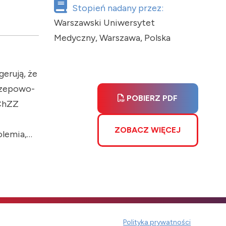
Stopień nadany przez:
Warszawski Uniwersytet
Medyczny, Warszawa, Polska
erują, że
rzepowo-
POBIERZ PDF
ŻChZZ
ZOBACZ WIĘCEJ
olemia,
miażdżycy i
łonka.
ę, że
ntów z
 Do
Polityka prywatności
ej, co