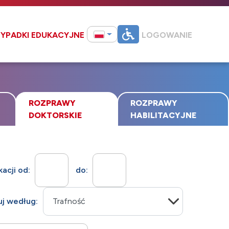
YPADKI EDUKACYJNE
LOGOWANIE
ROZPRAWY
ROZPRAWY
DOKTORSKIE
HABILITACYJNE
kacji od:
do:
uj według: