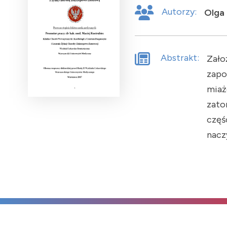
Autorzy:
Olga
Abstrakt:
Zało
zapo
miaż
zato
częś
nacz
nadc
ŻChZ
Hipo
upoś
ŻChZ
bada